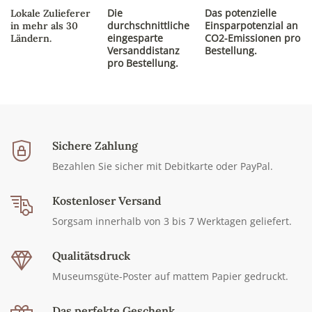
Die
Das potenzielle
Lokale Zulieferer
durchschnittliche
Einsparpotenzial an
in mehr als 30
eingesparte
CO2-Emissionen pro
Ländern.
Versanddistanz
Bestellung.
pro Bestellung.
Sichere Zahlung
Bezahlen Sie sicher mit Debitkarte oder PayPal.
Kostenloser Versand
Sorgsam innerhalb von 3 bis 7 Werktagen geliefert.
Qualitätsdruck
Museumsgüte-Poster auf mattem Papier gedruckt.
Das perfekte Geschenk.