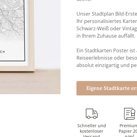
Unser Stadtplan Bild-Erst
Ihr personalisiertes Karte
Schwarz-Weiß oder Vintage
in Ihrem Zuhause auffällt.
Ein Stadtkarten Poster is
Reiseerlebnisse oder beson
absolut einzigartig und pe
Eigene Stadtkarte er
Schneller und
Premiu
kostenloser
Papier 2
Versand
g/m²