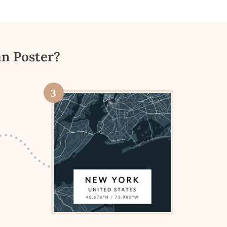
an Poster?
3