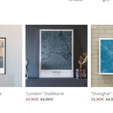
e
"London" Stadtkarte
"Shanghai" 
34,90
€
44,90
€
34,90
€
44,