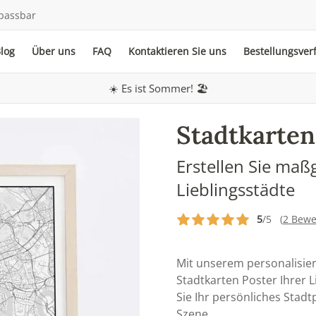
passbar
log
Über uns
FAQ
Kontaktieren Sie uns
Bestellungsver
☀️ Es ist Sommer! 🏖️
Stadtkarten
Erstellen Sie maß
Lieblingsstädte
5
/5 (
2 Bewe
Mit unserem personalisier
Stadtkarten Poster Ihrer L
Sie Ihr persönliches Stadt
Szene.