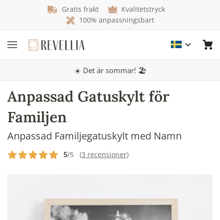
Gratis frakt
Kvalitetstryck
100% anpassningsbart
☀️ Det är sommar! 🏖️
Anpassad Gatuskylt för
Familjen
Anpassad Familjegatuskylt med Namn
5
/5 (
3 recensioner
)