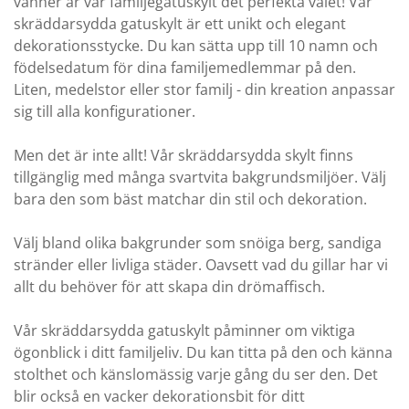
vänner är vår familjegatuskylt det perfekta valet! Vår
skräddarsydda gatuskylt är ett unikt och elegant
dekorationsstycke. Du kan sätta upp till 10 namn och
födelsedatum för dina familjemedlemmar på den.
Liten, medelstor eller stor familj - din kreation anpassar
sig till alla konfigurationer.
Men det är inte allt! Vår skräddarsydda skylt finns
tillgänglig med många svartvita bakgrundsmiljöer. Välj
bara den som bäst matchar din stil och dekoration.
Välj bland olika bakgrunder som snöiga berg, sandiga
stränder eller livliga städer. Oavsett vad du gillar har vi
allt du behöver för att skapa din drömaffisch.
Vår skräddarsydda gatuskylt påminner om viktiga
ögonblick i ditt familjeliv. Du kan titta på den och känna
stolthet och känslomässig varje gång du ser den. Det
blir också en vacker dekorationsbit för ditt