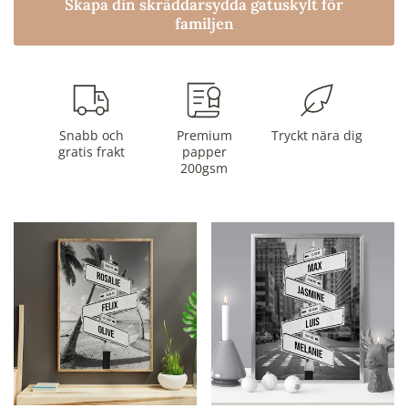
Skapa din skräddarsydda gatuskylt för
familjen
Snabb och
Premium
Tryckt nära dig
gratis frakt
papper
200gsm