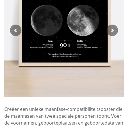
Creëer een unieke maanfase-compatibiliteitsposter die
de maanfasen van twee speciale personen toont. Voer
de voornamen, geboorteplaatsen en geboortedata van