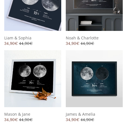
Liam & Sophia
Noah & Charlotte
34,90
€
44,90
€
34,90
€
44,90
€
Mason & Jane
James & Amelia
34,90
€
44,90
€
34,90
€
44,90
€