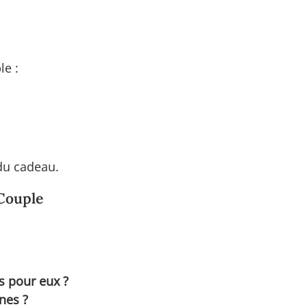
le :
 du cadeau.
 Couple
s pour eux ?
nes ?