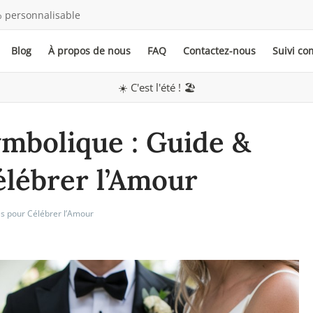
 personnalisable
Blog
À propos de nous
FAQ
Contactez-nous
Suivi c
☀️ C'est l'été ! 🏖️
mbolique : Guide &
élébrer l’Amour
s pour Célébrer l’Amour