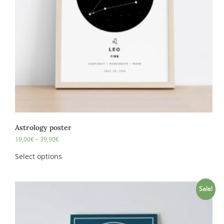
Astrology poster
19,00
€
–
39,90
€
Select options
Sale!