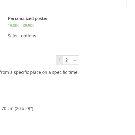
Personalized poster
19,00
€
–
39,90
€
Select options
1
2
→
rom a specific place on a specific time.
x 70 cm (20 x 28″)