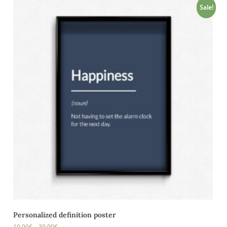
Sale!
Personalized definition poster
19,00
€
–
39,90
€