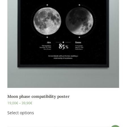
Moon phase compatibility poster
19,00
€
–
39,90
€
Select options