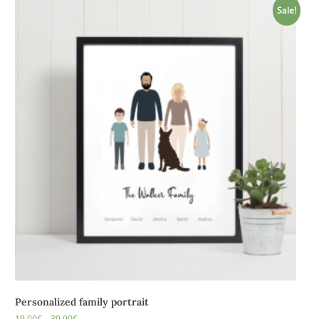
Sale!
Personalized family portrait
19,00
€
–
39,90
€