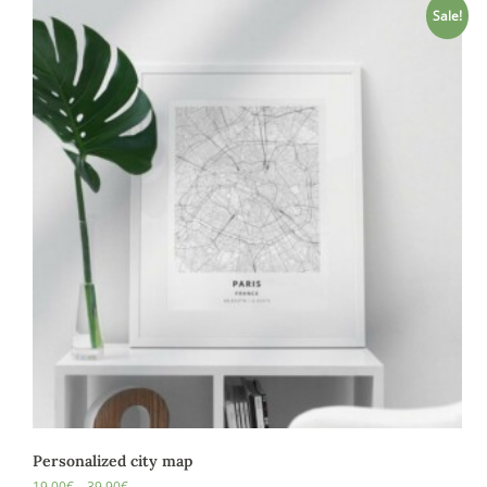
Sale!
Personalized city map
19,00
€
–
39,90
€