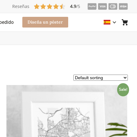
Reseñas
4.9
/5
 pedido
Diseña un póster
Sale!